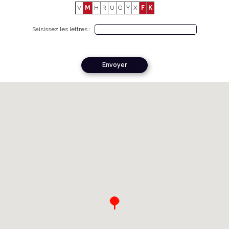
V
M
H
R
U
G
Y
X
F
K
Saisissez les lettres :