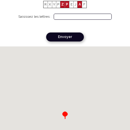
R
X
Y
P
Z
P
E
J
A
F
Saisissez les lettres :