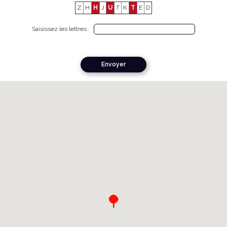
Z
H
H
J
U
T
K
T
E
D
Saisissez les lettres :