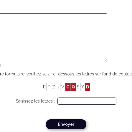
s
re formulaire, veuillez saisir ci-dessous les lettres sur fond de couleur
B
F
Z
J
V
G
Q
S
Y
D
Saisissez les lettres :