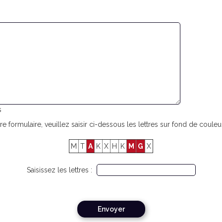
s
re formulaire, veuillez saisir ci-dessous les lettres sur fond de couleur
M
T
A
K
X
H
K
M
G
X
Saisissez les lettres :