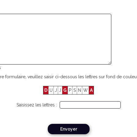
s
re formulaire, veuillez saisir ci-dessous les lettres sur fond de couleur
D
U
J
J
G
P
S
N
W
A
Saisissez les lettres :