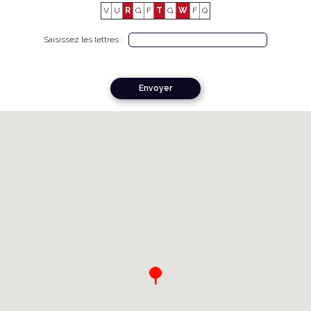
V
U
R
G
F
T
G
W
F
Q
Saisissez les lettres :