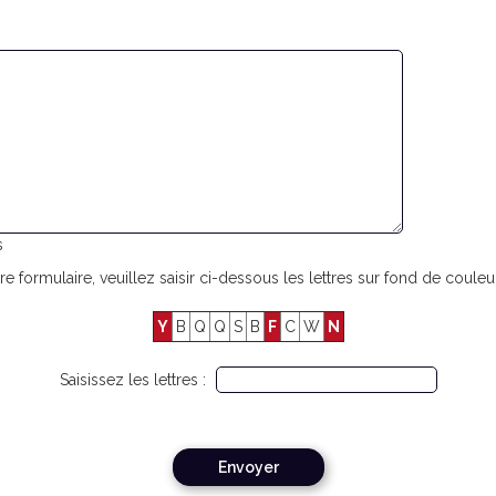
s
re formulaire, veuillez saisir ci-dessous les lettres sur fond de couleur
Y
B
Q
Q
S
B
F
C
W
N
Saisissez les lettres :