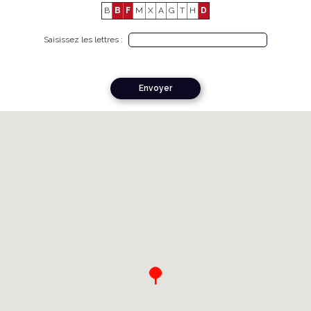
B
B
F
M
X
A
G
T
H
D
Saisissez les lettres :