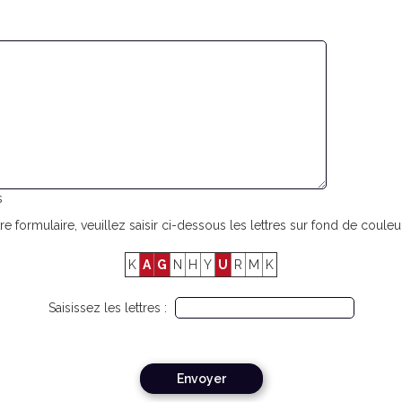
s
re formulaire, veuillez saisir ci-dessous les lettres sur fond de couleur
K
A
G
N
H
Y
U
R
M
K
Saisissez les lettres :