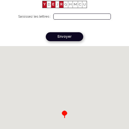
Y
D
E
J
R
G
H
M
C
U
Saisissez les lettres :