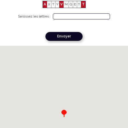
A
X
T
Y
V
M
Q
E
T
T
Saisissez les lettres :