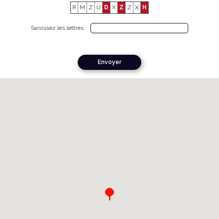
R
M
Z
U
D
X
Z
Z
X
H
Saisissez les lettres :