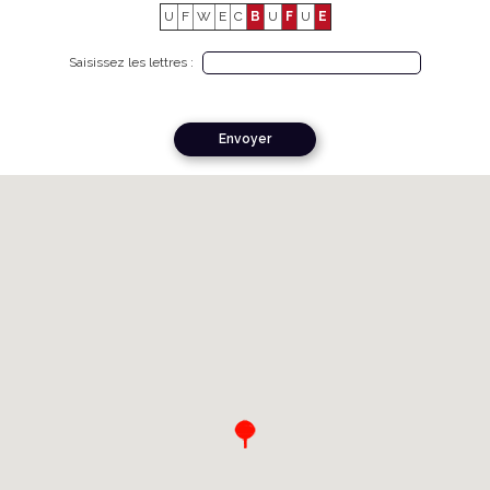
U
F
W
E
C
B
U
F
U
E
Saisissez les lettres :