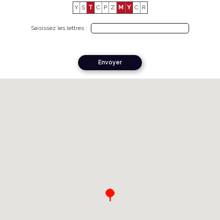
Y
S
T
C
P
Z
M
Y
C
R
Saisissez les lettres :