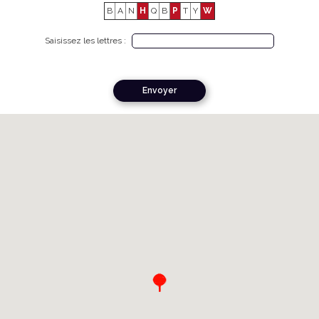
B
A
N
H
Q
B
P
T
Y
W
Saisissez les lettres :