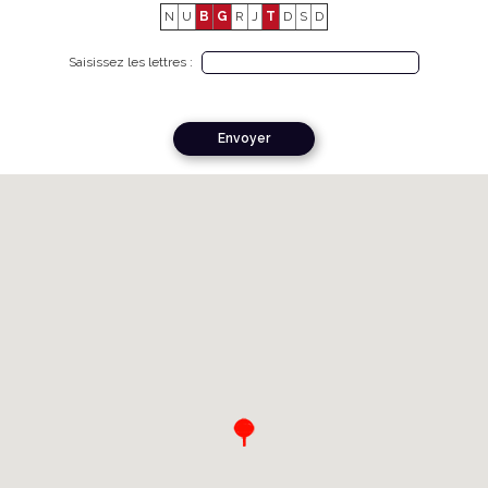
N
U
B
G
R
J
T
D
S
D
Saisissez les lettres :