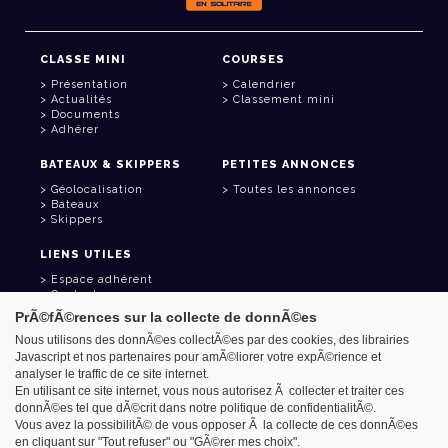
CLASSE MINI
COURSES
Présentation
Calendrier
Actualités
Classement mini
Documents
Adhérer
BATEAUX & SKIPPERS
PETITES ANNONCES
Géolocalisation
Toutes les annonces
Bateaux
Skippers
LIENS UTILES
Espace adhérent
Contact
Carnet d'adresses
PrÃ©fÃ©rences sur la collecte de donnÃ©es
Goodies
Nous utilisons des donnÃ©es collectÃ©es par des cookies, des librairies
Javascript et nos partenaires pour amÃ©liorer votre expÃ©rience et
analyser le traffic de ce site internet.
En utilisant ce site internet, vous nous autorisez Ã collecter et traiter ces
donnÃ©es tel que dÃ©crit dans notre politique de confidentialitÃ©.
Azimut - Créateur de solutions numériques
Vous avez la possibilitÃ© de vous opposer Ã la collecte de ces donnÃ©es
Mentions légales
en cliquant sur "Tout refuser" ou "GÃ©rer mes choix".