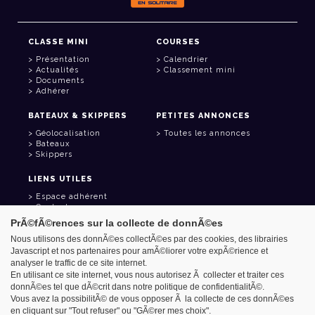
CLASSE MINI
COURSES
Présentation
Calendrier
Actualités
Classement mini
Documents
Adhérer
BATEAUX & SKIPPERS
PETITES ANNONCES
Géolocalisation
Toutes les annonces
Bateaux
Skippers
LIENS UTILES
Espace adhérent
Contact
Carnet d'adresses
PrÃ©fÃ©rences sur la collecte de donnÃ©es
Goodies
Nous utilisons des donnÃ©es collectÃ©es par des cookies, des librairies
Javascript et nos partenaires pour amÃ©liorer votre expÃ©rience et
analyser le traffic de ce site internet.
En utilisant ce site internet, vous nous autorisez Ã collecter et traiter ces
donnÃ©es tel que dÃ©crit dans notre politique de confidentialitÃ©.
Azimut - Créateur de solutions numériques
Vous avez la possibilitÃ© de vous opposer Ã la collecte de ces donnÃ©es
Mentions légales
en cliquant sur "Tout refuser" ou "GÃ©rer mes choix".