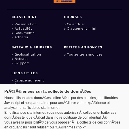
CLASSE MINI
COURSES
Présentation
Calendrier
Actualités
Classement mini
Documents
Adhérer
BATEAUX & SKIPPERS
PETITES ANNONCES
Géolocalisation
Toutes les annonces
Bateaux
Skippers
LIENS UTILES
Espace adhérent
Contact
Carnet d'adresses
PrÃ©fÃ©rences sur la collecte de donnÃ©es
Goodies
Nous utilisons des donnÃ©es collectÃ©es par des cookies, des librairies
Javascript et nos partenaires pour amÃ©liorer votre expÃ©rience et
analyser le traffic de ce site internet.
En utilisant ce site internet, vous nous autorisez Ã collecter et traiter ces
donnÃ©es tel que dÃ©crit dans notre politique de confidentialitÃ©.
Azimut - Créateur de solutions numériques
Vous avez la possibilitÃ© de vous opposer Ã la collecte de ces donnÃ©es
Mentions légales
en cliquant sur "Tout refuser" ou "GÃ©rer mes choix".