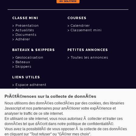
CLASSE MINI
COURSES
Présentation
Calendrier
Actualités
Classement mini
Documents
Adhérer
BATEAUX & SKIPPERS
PETITES ANNONCES
Géolocalisation
Toutes les annonces
Bateaux
Skippers
LIENS UTILES
Espace adhérent
Contact
Carnet d'adresses
PrÃ©fÃ©rences sur la collecte de donnÃ©es
Goodies
Nous utilisons des donnÃ©es collectÃ©es par des cookies, des librairies
Javascript et nos partenaires pour amÃ©liorer votre expÃ©rience et
analyser le traffic de ce site internet.
En utilisant ce site internet, vous nous autorisez Ã collecter et traiter ces
donnÃ©es tel que dÃ©crit dans notre politique de confidentialitÃ©.
Azimut - Créateur de solutions numériques
Vous avez la possibilitÃ© de vous opposer Ã la collecte de ces donnÃ©es
Mentions légales
en cliquant sur "Tout refuser" ou "GÃ©rer mes choix".