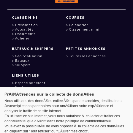
CLASSE MINI
COURSES
Présentation
Calendrier
Actualités
Classement mini
Documents
Adhérer
BATEAUX & SKIPPERS
PETITES ANNONCES
Géolocalisation
Toutes les annonces
Bateaux
Skippers
LIENS UTILES
Espace adhérent
Contact
Carnet d'adresses
PrÃ©fÃ©rences sur la collecte de donnÃ©es
Goodies
Nous utilisons des donnÃ©es collectÃ©es par des cookies, des librairies
Javascript et nos partenaires pour amÃ©liorer votre expÃ©rience et
analyser le traffic de ce site internet.
En utilisant ce site internet, vous nous autorisez Ã collecter et traiter ces
donnÃ©es tel que dÃ©crit dans notre politique de confidentialitÃ©.
Azimut - Créateur de solutions numériques
Vous avez la possibilitÃ© de vous opposer Ã la collecte de ces donnÃ©es
Mentions légales
en cliquant sur "Tout refuser" ou "GÃ©rer mes choix".