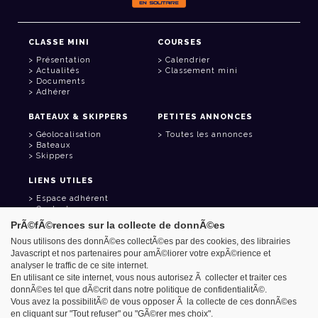
CLASSE MINI
COURSES
Présentation
Calendrier
Actualités
Classement mini
Documents
Adhérer
BATEAUX & SKIPPERS
PETITES ANNONCES
Géolocalisation
Toutes les annonces
Bateaux
Skippers
LIENS UTILES
Espace adhérent
Contact
Carnet d'adresses
PrÃ©fÃ©rences sur la collecte de donnÃ©es
Goodies
Nous utilisons des donnÃ©es collectÃ©es par des cookies, des librairies
Javascript et nos partenaires pour amÃ©liorer votre expÃ©rience et
analyser le traffic de ce site internet.
En utilisant ce site internet, vous nous autorisez Ã collecter et traiter ces
donnÃ©es tel que dÃ©crit dans notre politique de confidentialitÃ©.
Azimut - Créateur de solutions numériques
Vous avez la possibilitÃ© de vous opposer Ã la collecte de ces donnÃ©es
Mentions légales
en cliquant sur "Tout refuser" ou "GÃ©rer mes choix".