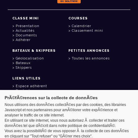
CLASSE MINI
COURSES
Présentation
Calendrier
Actualités
Classement mini
Documents
Adhérer
BATEAUX & SKIPPERS
PETITES ANNONCES
Géolocalisation
Toutes les annonces
Bateaux
Skippers
LIENS UTILES
Espace adhérent
Contact
Carnet d'adresses
PrÃ©fÃ©rences sur la collecte de donnÃ©es
Goodies
Nous utilisons des donnÃ©es collectÃ©es par des cookies, des librairies
Javascript et nos partenaires pour amÃ©liorer votre expÃ©rience et
analyser le traffic de ce site internet.
En utilisant ce site internet, vous nous autorisez Ã collecter et traiter ces
donnÃ©es tel que dÃ©crit dans notre politique de confidentialitÃ©.
Azimut - Créateur de solutions numériques
Vous avez la possibilitÃ© de vous opposer Ã la collecte de ces donnÃ©es
Mentions légales
en cliquant sur "Tout refuser" ou "GÃ©rer mes choix".