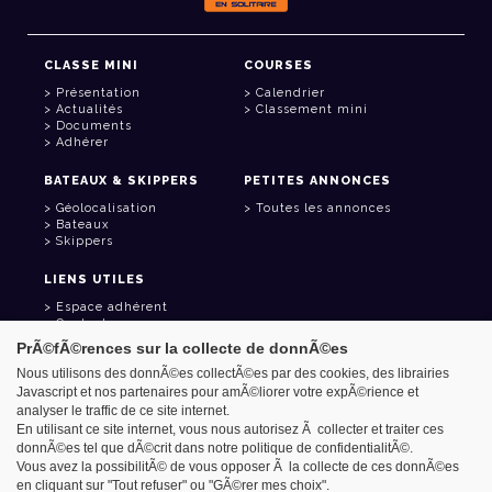
CLASSE MINI
COURSES
Présentation
Calendrier
Actualités
Classement mini
Documents
Adhérer
BATEAUX & SKIPPERS
PETITES ANNONCES
Géolocalisation
Toutes les annonces
Bateaux
Skippers
LIENS UTILES
Espace adhérent
Contact
Carnet d'adresses
PrÃ©fÃ©rences sur la collecte de donnÃ©es
Goodies
Nous utilisons des donnÃ©es collectÃ©es par des cookies, des librairies
Javascript et nos partenaires pour amÃ©liorer votre expÃ©rience et
analyser le traffic de ce site internet.
En utilisant ce site internet, vous nous autorisez Ã collecter et traiter ces
donnÃ©es tel que dÃ©crit dans notre politique de confidentialitÃ©.
Azimut - Créateur de solutions numériques
Vous avez la possibilitÃ© de vous opposer Ã la collecte de ces donnÃ©es
Mentions légales
en cliquant sur "Tout refuser" ou "GÃ©rer mes choix".