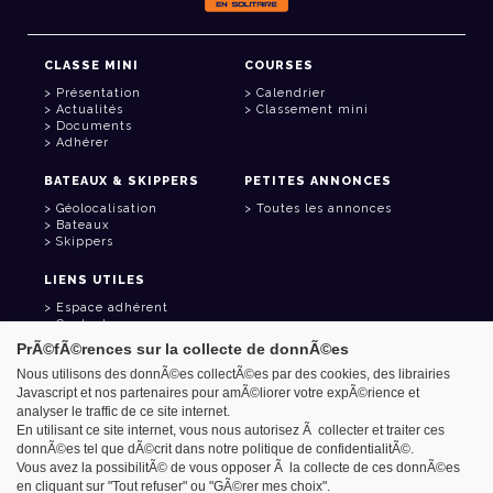
CLASSE MINI
COURSES
Présentation
Calendrier
Actualités
Classement mini
Documents
Adhérer
BATEAUX & SKIPPERS
PETITES ANNONCES
Géolocalisation
Toutes les annonces
Bateaux
Skippers
LIENS UTILES
Espace adhérent
Contact
Carnet d'adresses
PrÃ©fÃ©rences sur la collecte de donnÃ©es
Goodies
Nous utilisons des donnÃ©es collectÃ©es par des cookies, des librairies
Javascript et nos partenaires pour amÃ©liorer votre expÃ©rience et
analyser le traffic de ce site internet.
En utilisant ce site internet, vous nous autorisez Ã collecter et traiter ces
donnÃ©es tel que dÃ©crit dans notre politique de confidentialitÃ©.
Azimut - Créateur de solutions numériques
Vous avez la possibilitÃ© de vous opposer Ã la collecte de ces donnÃ©es
Mentions légales
en cliquant sur "Tout refuser" ou "GÃ©rer mes choix".