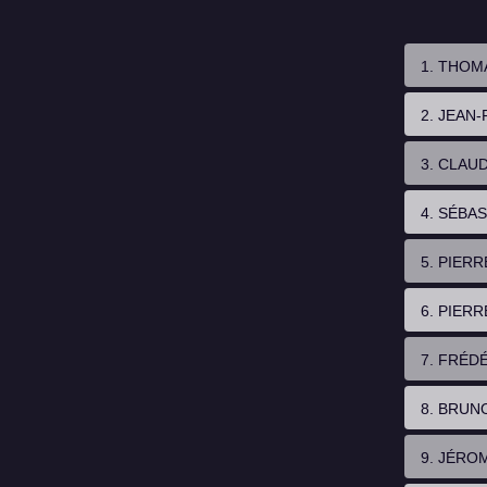
1. THOM
2. JEAN
3. CLAU
4. SÉBA
5. PIER
6. PIER
7. FRÉD
8. BRUN
9. JÉRO