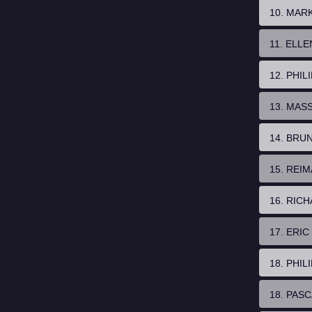
10. MAR
11. ELL
12. PHIL
13. MAS
14. BRU
15. REI
16. RIC
17. ERI
18. PHI
18. PASC