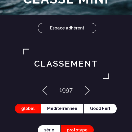
Espace adhérent
CLASSEMENT
1997
global
Méditerrannée
Good Perf
série
prototype