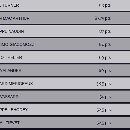
K TURNER
93 pts
EN MAC ARTHUR
87,75 pts
IPPE NAUDIN
87 pts
SIMO GIACOMOZZI
84 pts
NO THELIER
69 pts
MA ALANDER
60 pts
HARD MERIGEAUX
58,5 pts
C VASSARD
54 pts
LIPPE LEHODEY
52,5 pts
AL FIEVET
52,5 pts