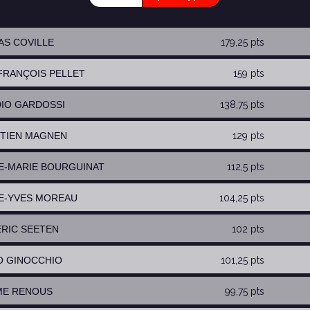
AS COVILLE
179,25 pts
-FRANÇOIS PELLET
159 pts
DIO GARDOSSI
138,75 pts
STIEN MAGNEN
129 pts
RE-MARIE BOURGUINAT
112,5 pts
RE-YVES MOREAU
104,25 pts
ÉRIC SEETEN
102 pts
O GINOCCHIO
101,25 pts
ME RENOUS
99,75 pts