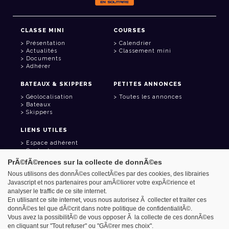
CLASSE MINI
COURSES
Présentation
Calendrier
Actualités
Classement mini
Documents
Adhérer
BATEAUX & SKIPPERS
PETITES ANNONCES
Géolocalisation
Toutes les annonces
Bateaux
Skippers
LIENS UTILES
Espace adhérent
Contact
Carnet d'adresses
PrÃ©fÃ©rences sur la collecte de donnÃ©es
Goodies
Nous utilisons des donnÃ©es collectÃ©es par des cookies, des librairies
Javascript et nos partenaires pour amÃ©liorer votre expÃ©rience et
analyser le traffic de ce site internet.
En utilisant ce site internet, vous nous autorisez Ã collecter et traiter ces
donnÃ©es tel que dÃ©crit dans notre politique de confidentialitÃ©.
Azimut - Créateur de solutions numériques
Vous avez la possibilitÃ© de vous opposer Ã la collecte de ces donnÃ©es
Mentions légales
en cliquant sur "Tout refuser" ou "GÃ©rer mes choix".