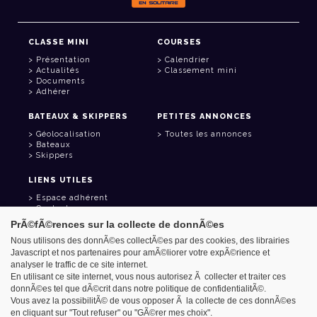
CLASSE MINI
COURSES
Présentation
Calendrier
Actualités
Classement mini
Documents
Adhérer
BATEAUX & SKIPPERS
PETITES ANNONCES
Géolocalisation
Toutes les annonces
Bateaux
Skippers
LIENS UTILES
Espace adhérent
Contact
Carnet d'adresses
PrÃ©fÃ©rences sur la collecte de donnÃ©es
Goodies
Nous utilisons des donnÃ©es collectÃ©es par des cookies, des librairies
Javascript et nos partenaires pour amÃ©liorer votre expÃ©rience et
analyser le traffic de ce site internet.
En utilisant ce site internet, vous nous autorisez Ã collecter et traiter ces
donnÃ©es tel que dÃ©crit dans notre politique de confidentialitÃ©.
Azimut - Créateur de solutions numériques
Vous avez la possibilitÃ© de vous opposer Ã la collecte de ces donnÃ©es
Mentions légales
en cliquant sur "Tout refuser" ou "GÃ©rer mes choix".