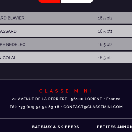
ARD BLAVIER
16,5 pts
 VASSARD
16,5 pts
IPPE NEDELEC
16,5 pts
NICOLAI
16,5 pts
CLASSE MINI
22 AVENUE DE LA PERRIÈRE • 56100 LORIENT • France
Tél: +33 (0)9 54 54 83 18 • CONTACT@CLASSEMINI.COM
BATEAUX & SKIPPERS
PETITES ANNO