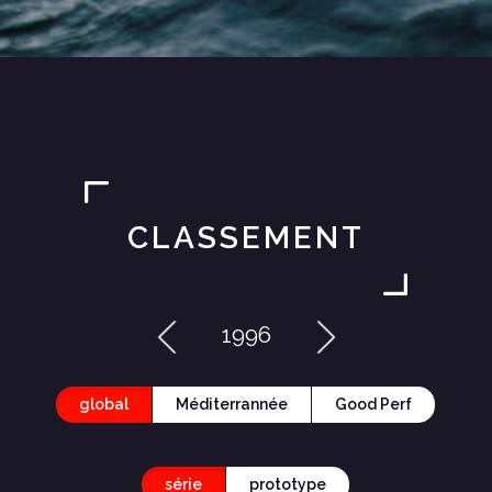
CLASSEMENT
1996
global
Méditerrannée
Good Perf
série
prototype