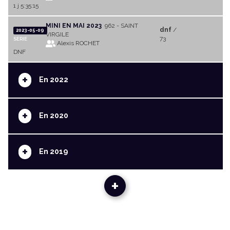
1 j 5:35:15
MINI EN MAI 2023
962 - SAINT
dnf
/
2023-05-09
VIRGILE
73
SERIE
Alexis ROCHET
DNF
+
En 2022
+
En 2020
+
En 2019
+