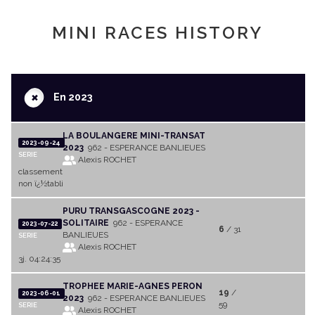
MINI RACES HISTORY
+
En 2023
LA BOULANGERE MINI-TRANSAT
2023-09-24
2023
962 - ESPERANCE BANLIEUES
SERIE
Alexis ROCHET
classement
non ï¿½tabli
PURU TRANSGASCOGNE 2023 -
SOLITAIRE
962 - ESPERANCE
2023-07-22
6
/ 31
BANLIEUES
SERIE
Alexis ROCHET
3j. 04:24:35
TROPHEE MARIE-AGNES PERON
19
/
2023-06-01
2023
962 - ESPERANCE BANLIEUES
59
SERIE
Alexis ROCHET