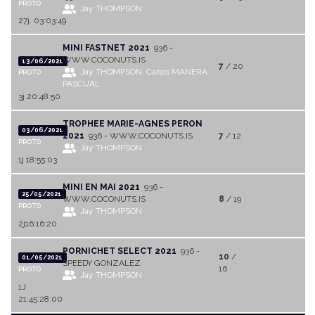
PROTO
Jay THOMPSON
27j. 03:03:49
MINI FASTNET 2021
936 -
WWW.COCONUTS.IS
13/06/2021
7
/ 20
Jay THOMPSON
Carlos MANERA
PROTO
PASCUAL
3j 20:48:50
TROPHEE MARIE-AGNES PERON
03/06/2021
2021
936 - WWW.COCONUTS.IS
7
/ 12
PROTO
Jay THOMPSON
1j 18:55:03
MINI EN MAI 2021
936 -
25/05/2021
WWW.COCONUTS.IS
8
/ 19
PROTO
Jay THOMPSON
2j16:16:20
PORNICHET SELECT 2021
936 -
10
/
01/05/2021
SPEEDY GONZALEZ
16
PROTO
Jay THOMPSON
1J
21:45:28:00