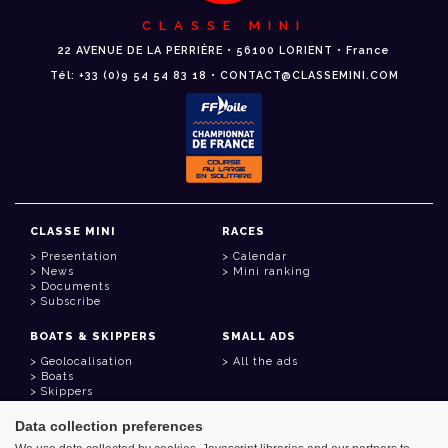
CLASSE MINI
22 AVENUE DE LA PERRIÈRE • 56100 LORIENT • France
Tél: +33 (0)9 54 54 83 18 • CONTACT@CLASSEMINI.COM
CLASSE MINI
RACES
Presentation
Calendar
News
Mini ranking
Documents
Subscribe
BOATS & SKIPPERS
SMALL ADS
Geolocalisation
All the ads
Boats
Skippers
Data collection preferences
USEFUL LINKS