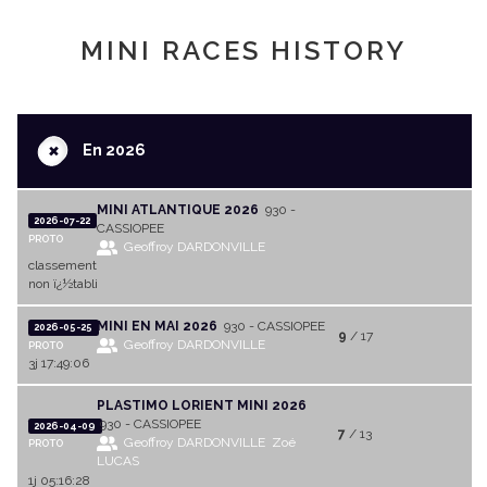
MINI RACES HISTORY
+
En 2026
MINI ATLANTIQUE 2026
930 -
2026-07-22
CASSIOPEE
PROTO
Geoffroy DARDONVILLE
classement
non ï¿½tabli
MINI EN MAI 2026
930 - CASSIOPEE
2026-05-25
9
/ 17
Geoffroy DARDONVILLE
PROTO
3j 17:49:06
PLASTIMO LORIENT MINI 2026
930 - CASSIOPEE
2026-04-09
7
/ 13
Geoffroy DARDONVILLE
Zoé
PROTO
LUCAS
1j 05:16:28