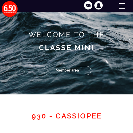
WELCOME TO THE
CLASSE MINI
Member area
930 - CASSIOPEE