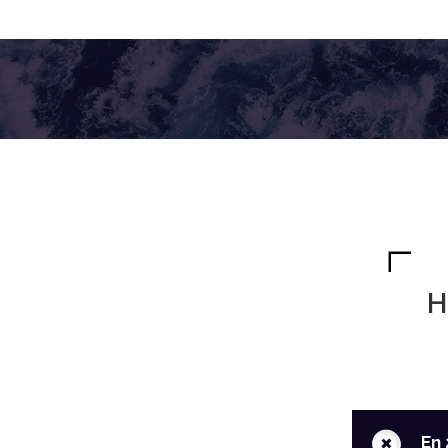
H
+
En 