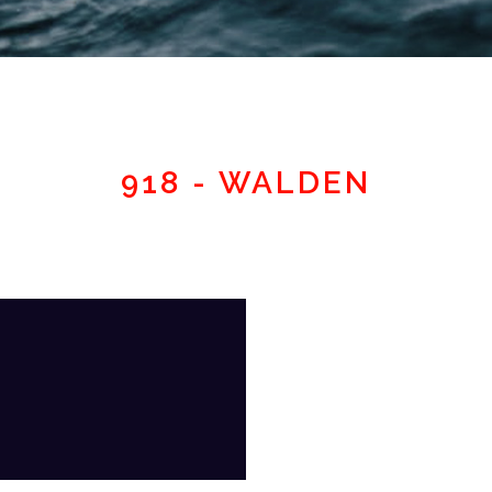
Espace adhérent
918 - WALDEN