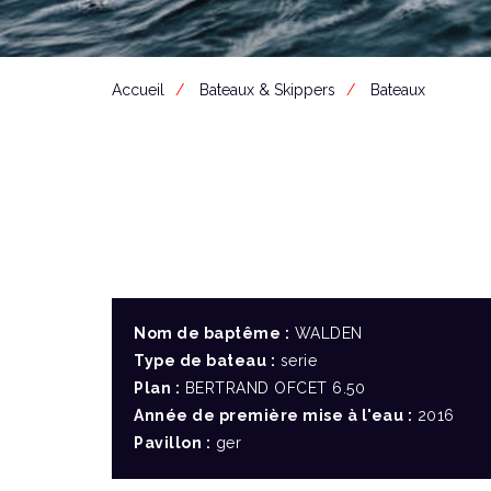
Accueil
Bateaux & Skippers
Bateaux
Nom de baptême :
WALDEN
Type de bateau :
serie
Plan :
BERTRAND OFCET 6.50
Année de première mise à l'eau :
2016
Pavillon :
ger