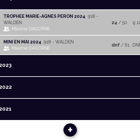
TROPHEE MARIE-AGNES PERON 2024
918 -
WALDEN
24
/ 50
1j 1
Maxime DAGORNE
MINI EN MAI 2024
918 - WALDEN
dnf
/ 61
DN
Maxime DAGORNE
2023
2022
2021
+