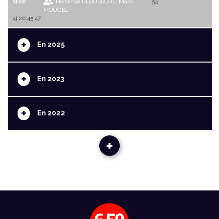
Hortense DEBUSSCHE
Mano
54
SERIE
MOUGEL
4j 20:45:47
+
En 2025
+
En 2023
+
En 2022
+