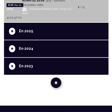
ROMA x2 2026
905 - Edouard
Rousseau-Jetly
2026-04-11
1
/ 9
Timothée MARGUIER
Victor LE
SERIE
ROY
3j 02:47:00
+
En 2025
+
En 2024
+
En 2023
+