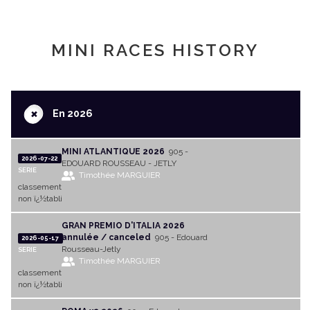
MINI RACES HISTORY
+
En 2026
MINI ATLANTIQUE 2026
905 -
2026-07-22
EDOUARD ROUSSEAU - JETLY
SERIE
Timothée MARGUIER
classement
non ï¿½tabli
GRAN PREMIO D'ITALIA 2026
annulée / canceled
905 - Edouard
2026-05-17
Rousseau-Jetly
SERIE
Timothée MARGUIER
classement
non ï¿½tabli