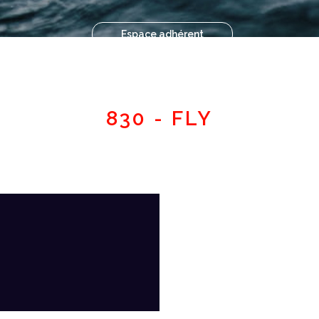
Espace adhérent
830 - FLY