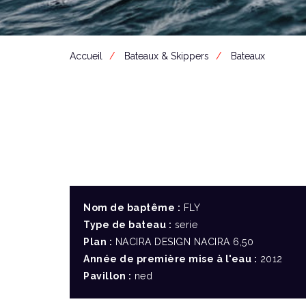
Accueil
Bateaux & Skippers
Bateaux
Nom de baptême :
FLY
Type de bateau :
serie
Plan :
NACIRA DESIGN NACIRA 6,50
Année de première mise à l'eau :
2012
Pavillon :
ned