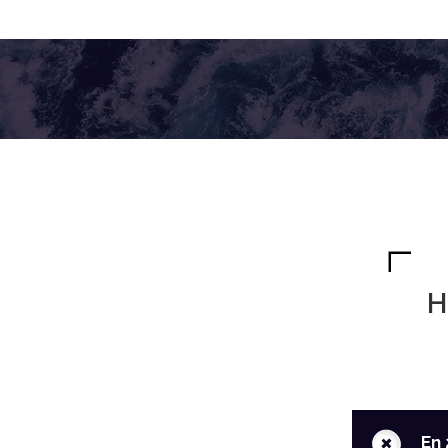
H
+
En 