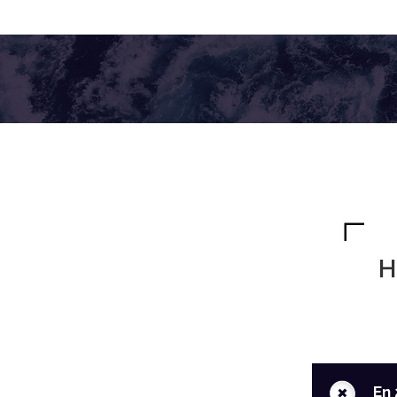
H
+
En 