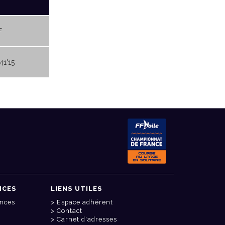
F
41'15
NCES
LIENS UTILES
onces
Espace adhérent
Contact
Carnet d'adresses