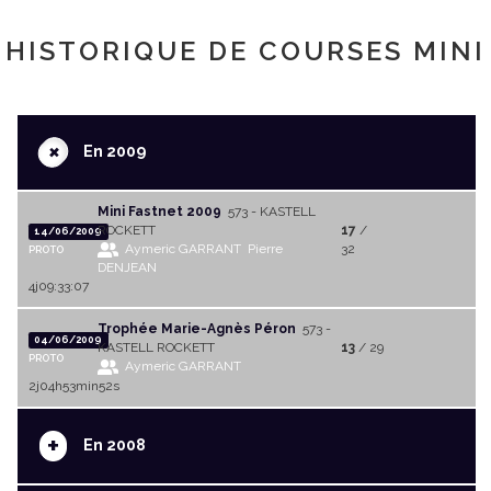
HISTORIQUE DE COURSES MINI
+
En 2009
Mini Fastnet 2009
573 - KASTELL
ROCKETT
17
/
14/06/2009
Aymeric GARRANT
Pierre
32
PROTO
DENJEAN
4j09:33:07
Trophée Marie-Agnès Péron
573 -
04/06/2009
KASTELL ROCKETT
13
/ 29
PROTO
Aymeric GARRANT
2j04h53min52s
+
En 2008