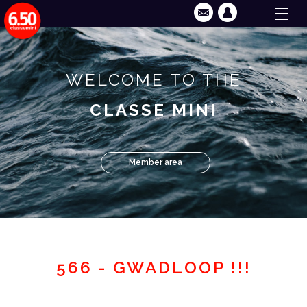
WELCOME TO THE
CLASSE MINI
Member area
566 - GWADLOOP !!!