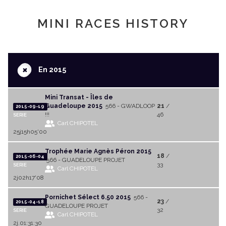
MINI RACES HISTORY
+
En 2015
Mini Transat - Îles de
Guadeloupe 2015
566 - GWADLOOP
21
/
2015-09-19
!!!
46
SERIE
Carl CHIPOTEL
25j15h05'00
Trophée Marie Agnès Péron 2015
18
/
2015-06-04
566 - GUADELOUPE PROJET
33
SERIE
Carl CHIPOTEL
2j02h17'08
Pornichet Sélect 6.50 2015
566 -
23
/
2015-04-18
GUADELOUPE PROJET
32
SERIE
Carl CHIPOTEL
2j.01:31:30