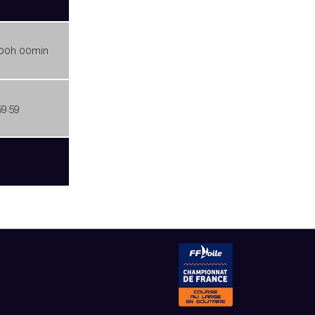
00h 00min
59:59