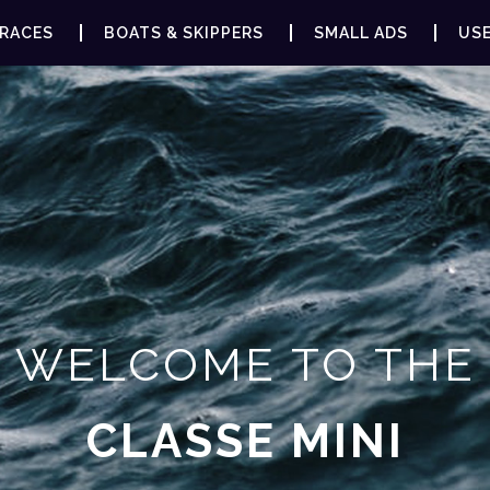
RACES
BOATS & SKIPPERS
SMALL ADS
USE
WELCOME TO THE
CLASSE MINI