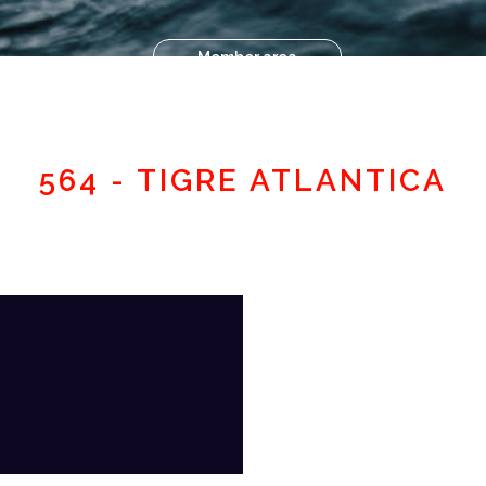
Member area
564 - TIGRE ATLANTICA