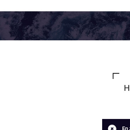
H
+
En 