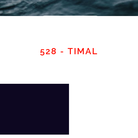
Espace adhérent
528 - TIMAL