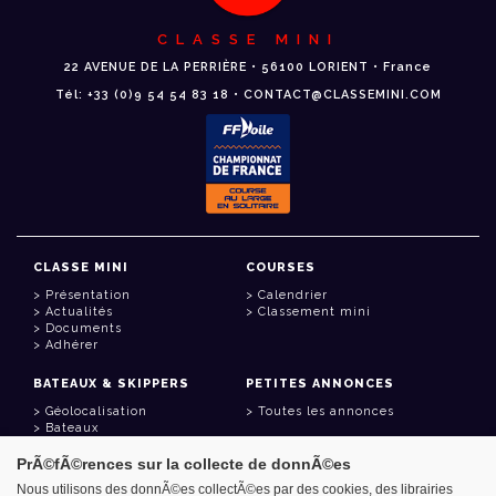
CLASSE MINI
22 AVENUE DE LA PERRIÈRE • 56100 LORIENT • France
Tél: +33 (0)9 54 54 83 18 • CONTACT@CLASSEMINI.COM
CLASSE MINI
COURSES
Présentation
Calendrier
Actualités
Classement mini
Documents
Adhérer
BATEAUX & SKIPPERS
PETITES ANNONCES
Géolocalisation
Toutes les annonces
Bateaux
Skippers
PrÃ©fÃ©rences sur la collecte de donnÃ©es
LIENS UTILES
Nous utilisons des donnÃ©es collectÃ©es par des cookies, des librairies