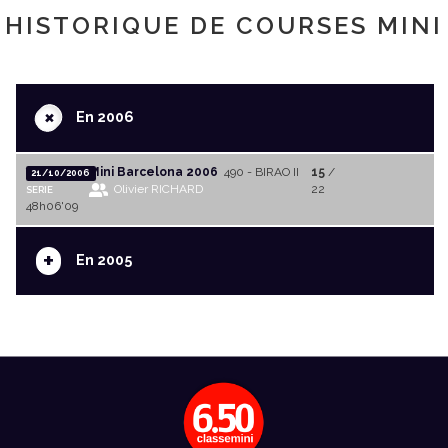
HISTORIQUE DE COURSES MINI
+
En 2006
Mini Barcelona 2006
490 - BIRAO II
15
/
21/10/2006
Olivier RICHARD
22
SERIE
48h06'09
+
En 2005