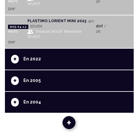
30
PROTO
WUEST
DNF
PLASTIMO LORIENT MINI 2023
410
- SOUEN
dnf
/
2023-04-13
Thibaud SAGUÉ
Bénédicte
26
PROTO
WUEST
DNF
+
En 2022
+
En 2005
+
En 2004
+