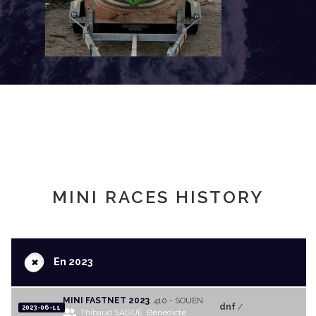
MINI RACES HISTORY
+
En 2023
MINI FASTNET 2023
410 - SOUEN
dnf
/
2023-06-11
Thibaud SAGUÉ
Bénédicte