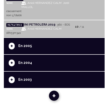
Aniol HERNANDEZ CALM
Jordi
SERIE
MALLOL
classement
non ï¿½tabli
MINI PETROLERA 2019
360 - EOS
05/04/2019
10
/ 11
Aniol HERNANDEZ CALM
SERIE
18h53m34s
+
En 2005
+
En 2004
+
En 2003
+