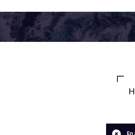
H
+
En 