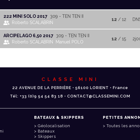
222 MINI SOLO 2017
309 - TEN TEN II
12
/ 12
DN
Roberto SCALABRIN
ARCIPELAGO 6,50 2017
309 - TEN TEN II
12
/ 15
2j0
Roberto SCALABRIN
Manuel POLO
CLASSE MINI
22 AVENUE DE LA PERRIÈRE • 56100 LORIENT • France
Tél: +33 (0)9 54 54 83 18 • CONTACT@CLASSEMINI.COM
BATEAUX & SKIPPERS
PETITES ANNO
Géolocalisation
Toutes les ann
ni
Bateaux
Skippers