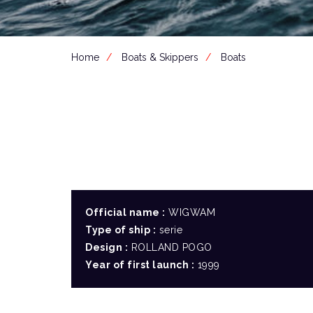
Home
Boats & Skippers
Boats
Official name :
WIGWAM
Type of ship :
serie
Design :
ROLLAND POGO
Year of first launch :
1999