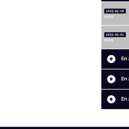
2003-05-18
SERIE
2003-05-01
SERIE
+
En 
+
En 
+
En 