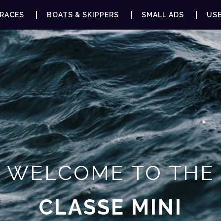
RACES
BOATS & SKIPPERS
SMALL ADS
USE
WELCOME TO THE
CLASSE MINI