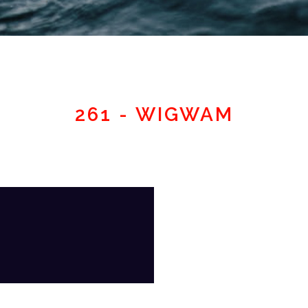
Member area
261 - WIGWAM