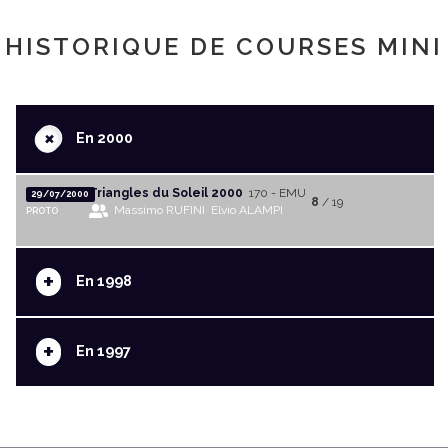
HISTORIQUE DE COURSES MINI
+
En 2000
Triangles du Soleil 2000
170 - EMU
29/07/2000
8
/ 19
Massimo RUFINI
Elvio ALAMPI
PROTO
+
En 1998
+
En 1997