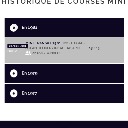
HISTORIQUE DE COURSES MINI
+
En 1981
MINI TRANSAT 1981
122 - E BOAT -
26/09/1981
OCEAN DELIVERY (N° AU HASARD)
13
/ 13
PROTO
Ian MAC DONALD
+
En 1979
+
En 1977