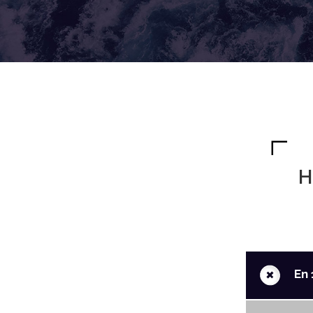
H
+
En 