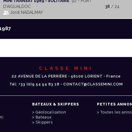
MINI TRANSAT 1989 - SOLITAIRE
92 - PORT
D'AIGUALDOC
38
/ 24
Jordi NADALMAY
1987
CLASSE MINI
22 AVENUE DE LA PERRIÈRE • 56100 LORIENT • France
Tél: +33 (0)9 54 54 83 18 • CONTACT@CLASSEMINI.COM
BATEAUX & SKIPPERS
PETITES ANNO
Géolocalisation
Toutes les ann
ni
Bateaux
Skippers